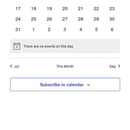
v
v
v
v
v
v
v
e
n
e
n
e
n
e
n
e
n
e
e
n
e
n
i
d
0
e
0
e
0
e
0
e
0
e
0
e
0
e
17
18
19
20
21
22
23
s
t
v
t
v
t
v
t
v
t
v
v
t
v
t
n
e
a
e
n
e
n
e
n
e
n
e
n
e
n
e
n
s
e
0
s
e
0
s
e
0
s
e
0
s
e
0
e
0
s
e
0
s
24
25
26
27
28
29
30
S
t
v
t
v
t
v
t
v
t
v
t
v
t
v
t
w
d
n
e
n
e
n
e
n
e
n
e
n
e
n
e
e
e
0
s
e
s
0
e
s
0
e
s
0
e
s
0
e
s
0
e
s
0
31
1
2
3
4
5
6
s
e
t
v
t
v
t
v
t
v
t
v
t
v
t
v
a
.
n
e
n
e
n
e
n
e
n
e
n
e
n
e
N
s
e
s
e
s
e
s
e
s
e
s
e
s
e
t
v
t
v
t
v
t
v
t
v
t
v
t
v
a
r
n
n
n
n
n
n
n
There are no events on this day.
a
N
s
e
s
e
s
e
s
e
s
e
s
e
s
e
t
t
t
t
t
t
t
o
r
v
o
n
n
n
n
n
n
n
t
s
s
s
s
s
s
s
i
t
t
t
t
t
t
t
i
c
Jul
This Month
Sep
c
f
s
s
s
s
s
s
s
e
g
h
E
a
Subscribe to calendar
a
t
v
i
n
e
o
d
n
n
V
t