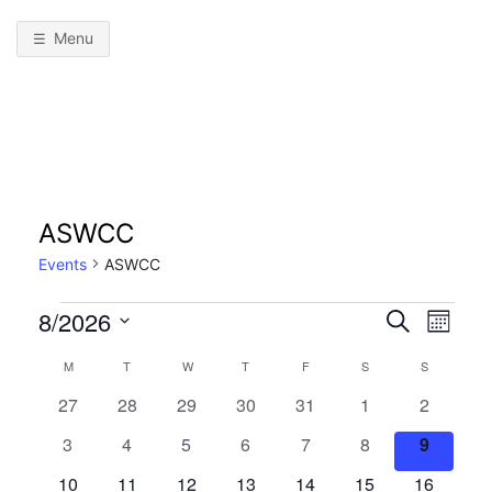
Menu
ASWCC
Events
ASWCC
8/2026
Events
E
E
S
M
e
v
S
o
v
a
M
MONDAY
T
TUESDAY
W
WEDNESDAY
T
THURSDAY
F
FRIDAY
S
SATURDAY
S
SUNDAY
C
n
e
e
r
t
0
0
0
0
0
0
0
27
28
29
30
31
1
e
2
l
c
a
n
h
e
e
e
e
e
e
e
h
e
0
0
0
0
0
0
0
3
4
5
6
7
8
9
n
t
l
v
v
v
v
v
v
v
c
e
e
e
e
e
e
e
V
e
0
e
0
e
0
e
0
e
0
0
e
0
e
10
11
12
13
14
15
16
t
t